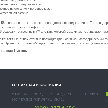
инимальная толщина линзы
лотное прилегание к роговице глаза
жемесячная замена
58 в названии — это процентное содержание воды в линзе. Такое содер
е с максимальным комфортом.
58 содержит встроенный УФ фильтр, который максимально защищает гла
 контактные линзы отлично подходят для новичков благодаря особой фор
ой. Кроме того, линзы обладают легкой тонировкой, которая делает линз
ношения 1 месяц.
КОНТАКТНАЯ ИНФОРМАЦИЯ
СЧАСТЛИВЫЙ ВЗГЛЯД, Г. ХАРЬКОВ, УЛ УНИВЕРСИТЕТСКАЯ
35/2 Г. КРИВОЙ РОГ, УЛ ПУШКИНА 11
I