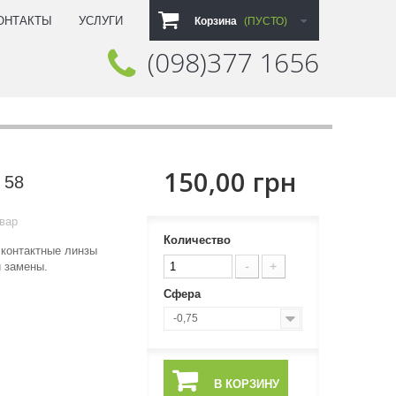
ОНТАКТЫ
УСЛУГИ
Корзина
(ПУСТО)
(098)377 1656
Звоните нам:
150,00 грн
 58
вар
Количество
 контактные линзы
 замены.
Сфера
-0,75
В КОРЗИНУ