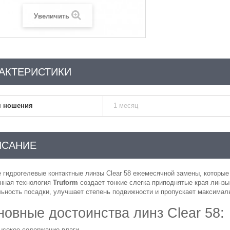
Увеличить
АКТЕРИСТИКИ
 ношения
1 месяц
ИСАНИЕ
 гидрогелевые контактные линзы Clear 58 ежемесячной замены, котор
нная технология
Truform
создает тонкие слегка приподнятые края линзы
ьность посадки, улучшает степень подвижности и пропускает максималь
овные достоинства линз Clear 58:
ысокое содержание влаги