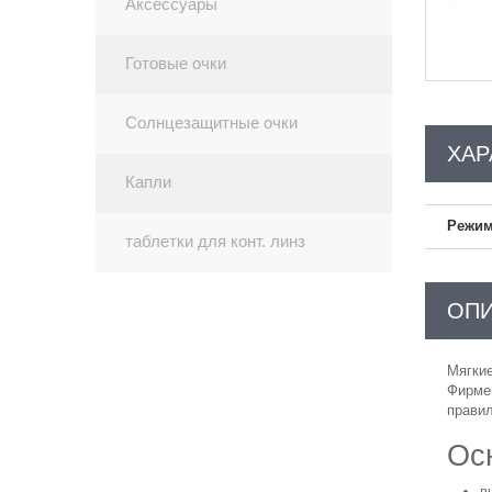
Аксессуары
Готовые очки
Солнцезащитные очки
ХАР
Капли
Режим
таблетки для конт. линз
ОП
Мягкие
Фирме
правил
Осн
в