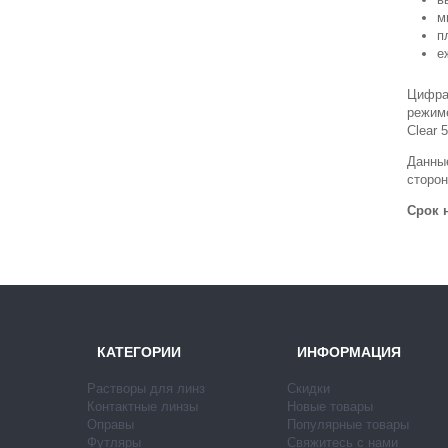
м
п
е
Цифра 
режим
Clear 
Данные
сторон
Срок 
КАТЕГОРИИ
ИНФОРМАЦИЯ
Растворы для линз
Скидки
Контактные линзы
Новые товары
Оправы
Популярные товары
Футляры
Свяжитесь с нами