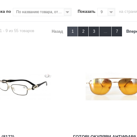
ка по
Показать
на стран
По названию товара, от А до Я
9
1 - 9 из 55 товаров
Назад
1
2
3
...
7
Впер
 (8172)
ГОТОВІ ОКУЛЯРИ АНТИФАРА