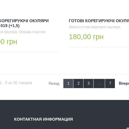
 КОРЕГИРУЮЧІ ОКУЛЯРИ
ГОТОВІ КОРЕГИРУЮЧІ ОКУЛЯ
19 (+1,5)
Жіночі готові корегуючі окуляри
очі окуляри. Оправа пластик
180,00 грн
0 грн
1 - 9 из 55 товаров
Назад
1
2
3
...
7
Впер
КОНТАКТНАЯ ИНФОРМАЦИЯ