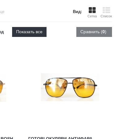
ице
Вид:
Сетка
Список
Показать все
Сравнить (
0
)
ед
 BOSH
ГОТОВІ ОКУЛЯРИ АНТИФАРА