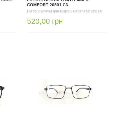
COMFORT 20501 C3
Готові окуляри для водіїв у металевій оправі
520,00 грн