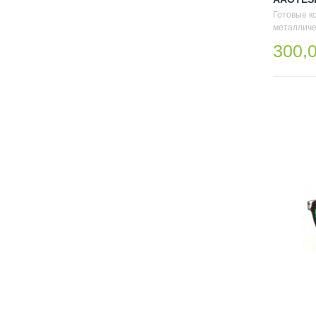
Готовые к
металличе
300,0