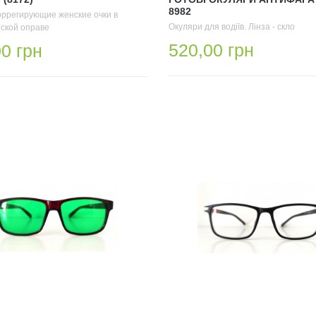
8982
оррегирующие женские очки в
Окуляри для водіїв. Лінза - скло
ской оправе
520,00 грн
0 грн