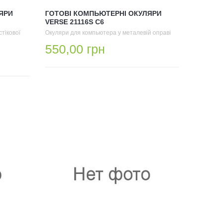
ЯРИ
ГОТОВІ КОМПЬЮТЕРНІ ОКУЛЯРИ
VERSE 21116S C6
тікової
Окуляри для компьютера у металевій оправі
550,00 грн