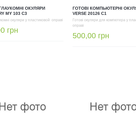
 ГЛАУКОМНІ ОКУЛЯРИ
ГОТОВІ КОМПЬЮТЕРНІ ОКУЛ
Y MY 103 C3
VERSE 20126 С1
укомні окуляри у пластиковой оправі
Готові окуляри для компютера у плас
оправі
0 грн
500,00 грн